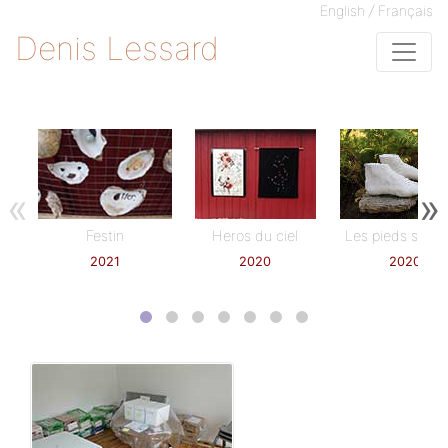
/
English
Français
Denis Lessard
«
»
Festin
Heros du ciel
Les pieds sur te
2021
2020
2020